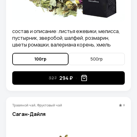
состав и описание: листья ежевики, мелисса,
пустырник, зверобой, шалфей, розмарин,
цветы ромашки, валериана корень, хмель
шишки, лаванда, лепестки розы.
100гр
500гр
294 ₽
327
Травяной чай, Фруктовый чай
5
Саган-Дайля