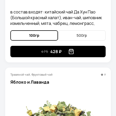
в состав входят: китайский чай Да Хун Пао
(Большой красный халат), иван-чай, шиповник
измельченный, мята, чабрец, лемонграсс,
цветы ромашки, крапива, листья ежевики,
душица, липа, листья ежевики, лепестки
100гр
500гр
василька, лепестки календулы, листья
толокнянки.
428 ₽
475
Травяной чай, Фруктовый чай
5
Яблоко и Лаванда