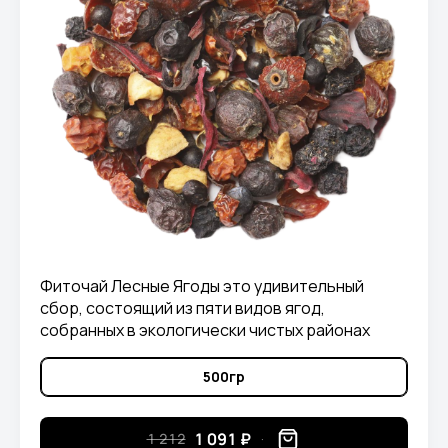
Фиточай Лесные Ягоды это удивительный
сбор, состоящий из пяти видов ягод,
собранных в экологически чистых районах
Крыма: можжевельник, боярышник, бузина,
красная рябина и шиповник
500гр
1 091 ₽
1 212