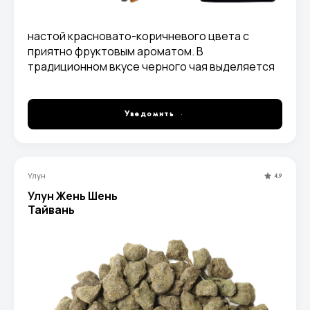
настой красновато-коричневого цвета с
приятно фруктовым ароматом. В
традиционном вкусе черного чая выделяется
чуть кисловатая облепиховая нота,
послевкусие приятное, длительное
Уведомить
Улун
4.9
Улун Жень Шень
Тайвань