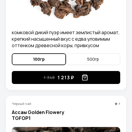
комковой дикий пуэр имеет землистый аромат,
крепкий насыщенный вкус с едва уловимым
оттенком древесной коры, привкусом
карамели и древесно-ореховыми нотками.
100гр
500гр
1 213 ₽
1 348
Черный чай
5
Ассам Golden Flowery
TGFOP1