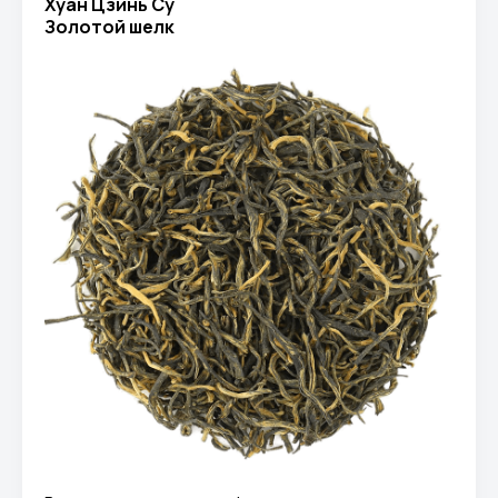
Хуан Цзинь Су
Золотой шелк