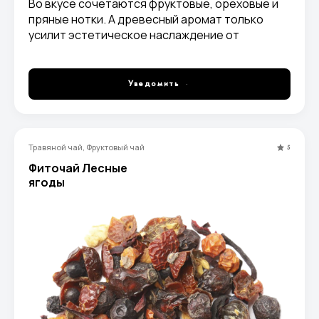
Во вкусе сочетаются фруктовые, ореховые и
пряные нотки. А древесный аромат только
усилит эстетическое наслаждение от
чаепития. Готовый настой получается не
густым, янтарного или красно-коричневого
цвета.
Уведомить
Травяной чай, Фруктовый чай
5
Фиточай Лесные
ягоды