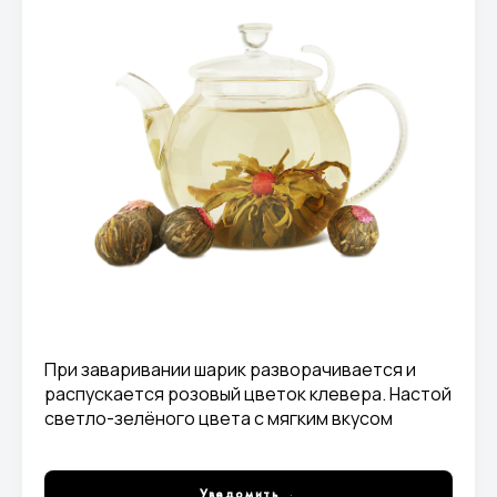
При заваривании шарик разворачивается и
распускается розовый цветок клевера. Настой
светло-зелёного цвета с мягким вкусом
жасмина, цветочными и фруктовыми нотами, с
долгим, сладким послевкусием
Уведомить