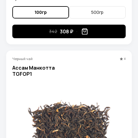
100гр
500гр
308 ₽
342
Черный чай
5
Ассам Манкотта
TGFOP1