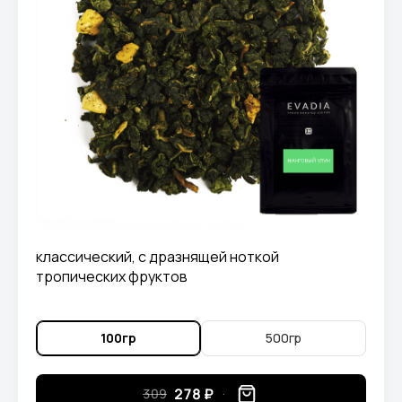
классический, с дразнящей ноткой
тропических фруктов
100гр
500гр
278 ₽
309