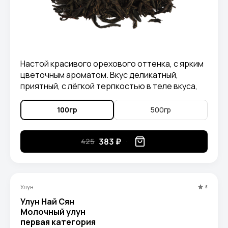
Настой красивого орехового оттенка, с ярким
цветочным ароматом. Вкус деликатный,
приятный, с лёгкой терпкостью в теле вкуса,
без горечи, с длительным цветочным
послевкусием.
100гр
500гр
383 ₽
425
Улун
5
Улун Най Сян
Молочный улун
первая категория