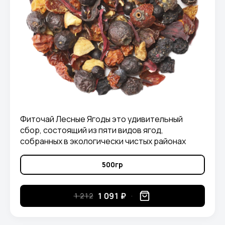
Фиточай Лесные Ягоды это удивительный
сбор, состоящий из пяти видов ягод,
собранных в экологически чистых районах
Крыма: можжевельник, боярышник, бузина,
красная рябина и шиповник
500гр
1 091 ₽
1 212