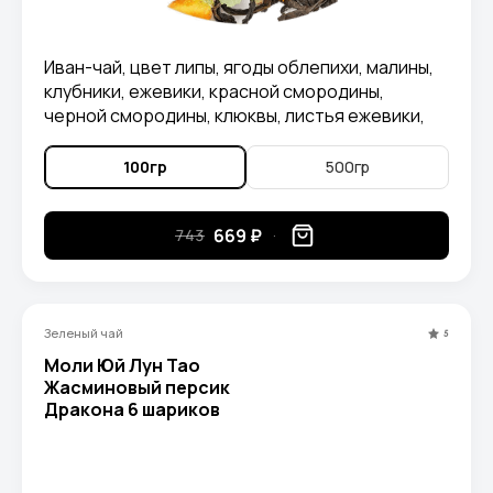
Иван-чай, цвет липы, ягоды облепихи, малины,
клубники, ежевики, красной смородины,
черной смородины, клюквы, листья ежевики,
лепестки календулы
100гр
500гр
669 ₽
743
Зеленый чай
5
Моли Юй Лун Тао
Жасминовый персик
Дракона 6 шариков