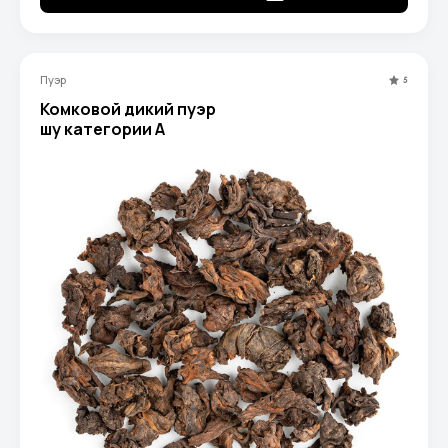
Пуэр
5
Комковой дикий пуэр
шу категории A