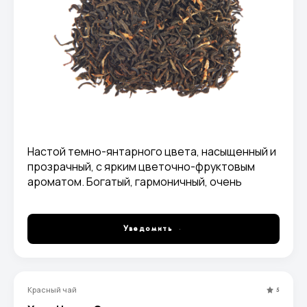
Настой темно-янтарного цвета, насыщенный и
прозрачный, с ярким цветочно-фруктовым
ароматом. Богатый, гармоничный, очень
приятный вкус с легкой терпкостью и
благородной горчинкой, переходящей в
длительное терпко-фруктовое послевкусие.
Уведомить
Красный чай
5