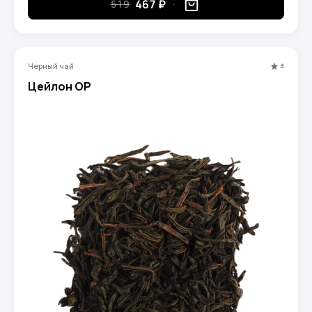
467 ₽
519
Черный чай
5
Цейлон ОР