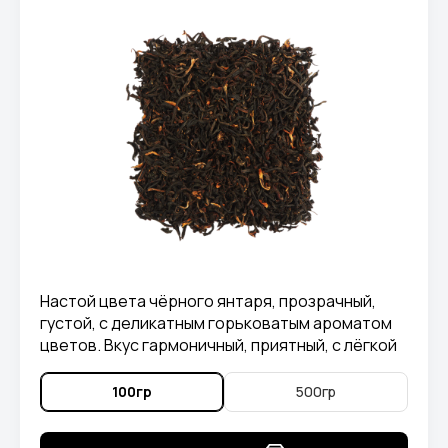
Настой цвета чёрного янтаря, прозрачный,
густой, с деликатным горьковатым ароматом
цветов. Вкус гармоничный, приятный, с лёгкой
горчинкой и нежной фруктовой терпкой нотой
в послевкусии.
100гр
500гр