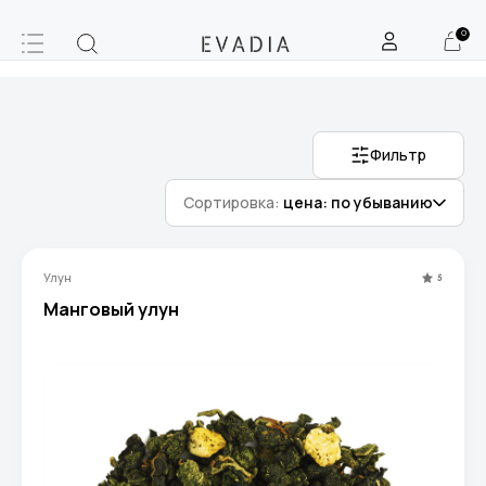
0
Фильтр
Сортировка:
цена: по убыванию
Улун
5
Манговый улун