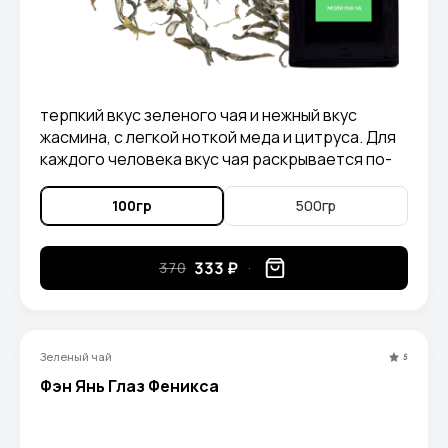
терпкий вкус зеленого чая и нежный вкус
жасмина, с легкой ноткой меда и цитруса. Для
каждого человека вкус чая раскрывается по-
своему, для кого-то он отдает инжиром, для
кого-то имбирем, а кто-то находит в нем вкус
100гр
500гр
корицы.
333 ₽
370
Зеленый чай
5
Фэн Янь Глаз Феникса