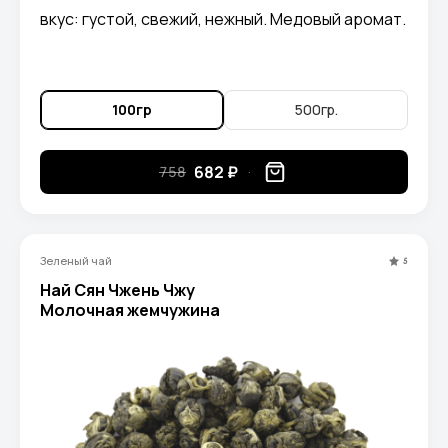
вкус: густой, свежий, нежный. Медовый аромат.
100гр
500гр.
682 ₽
758
Зеленый чай
5
Най Сян Чжень Чжу
Молочная жемчужина