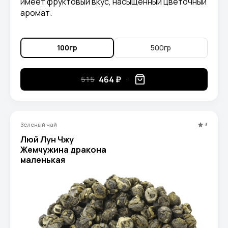
имеет фруктовый вкус, насыщенный цветочный
аромат.
100гр
500гр
464 ₽
515
Зеленый чай
5
Люй Лун Чжу
Жемчужина дракона
маленькая