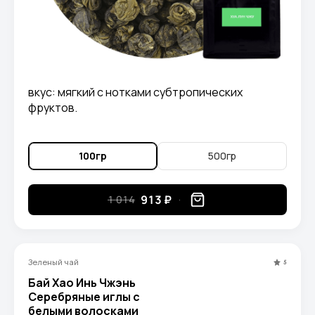
вкус: мягкий с нотками субтропических
фруктов.
100гр
500гр
913 ₽
1 014
Зеленый чай
5
Бай Хао Инь Чжэнь
Серебряные иглы с
белыми волосками