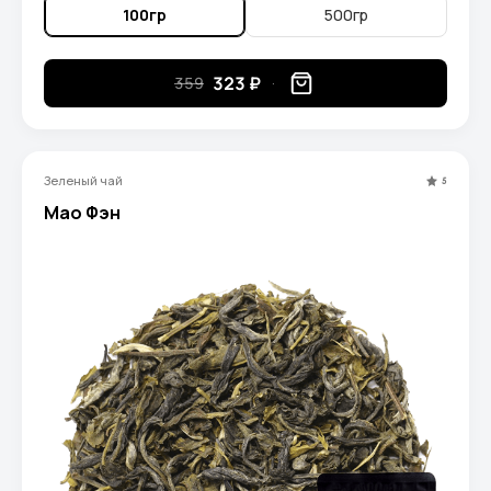
100гр
500гр
323 ₽
359
Зеленый чай
5
Мао Фэн