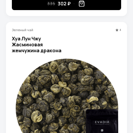
302 ₽
335
Зеленый чай
5
Хуа Лун Чжу
Жасминовая
жемчужина дракона