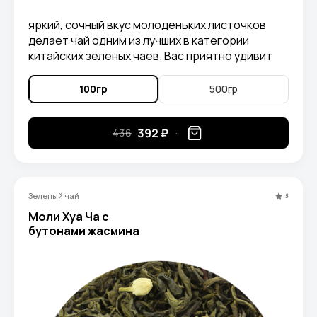
яркий, сочный вкус молоденьких листочков
делает чай одним из лучших в категории
китайских зеленых чаев. Вас приятно удивит
аромат скошенной травы и цветочной пыльцы,
а также интересное послевкусие.
100гр
500гр
392 ₽
436
Зеленый чай
5
Моли Хуа Ча с
бутонами жасмина