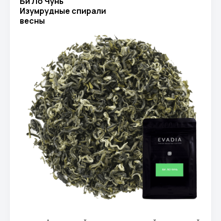
Би Ло Чунь
Изумрудные спирали
весны