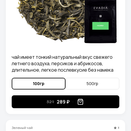
чай имеет тонкий натуральный вкус свежего
летнего воздуха, персиков и абрикосов,
длительное, легкое послевкусие без намека
на горечь.
100гр
500гр
289 ₽
321
Зеленый чай
5