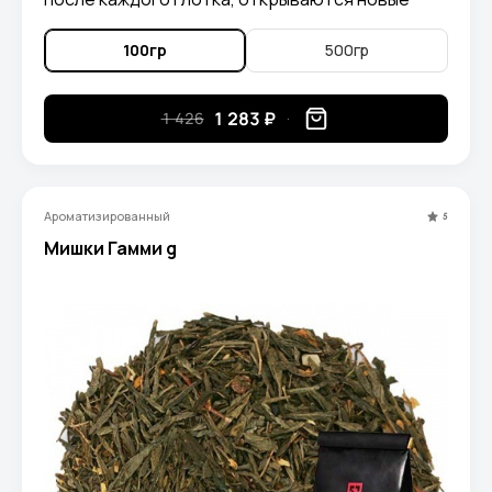
грани чая. В напитке можно уловить нотки
спелого абрикоса, экзотических, растущих под
100гр
500гр
ярким солнцем, фруктов и диковинных,
сказочных, волшебных южных цветов
1 283 ₽
1 426
Ароматизированный
5
Мишки Гамми g