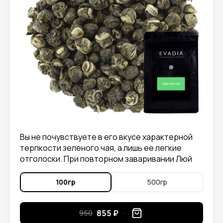
Вы не почувствуете в его вкусе характерной
терпкости зеленого чая, а лишь ее легкие
отголоски. При повторном заваривании Люй
Лун Чжу, можно ощутить в его вкусе приятные
нотки злаковых растений.
100гр
500гр
855 ₽
950