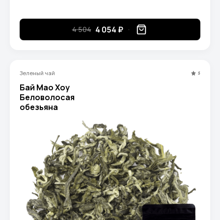
4 054 ₽
4 504
Зеленый чай
5
Бай Мао Хоу
Беловолосая
обезьяна