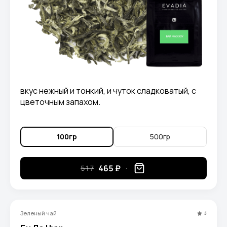
вкус нежный и тонкий, и чуток сладковатый, с
цветочным запахом.
100гр
500гр
465 ₽
517
Зеленый чай
5