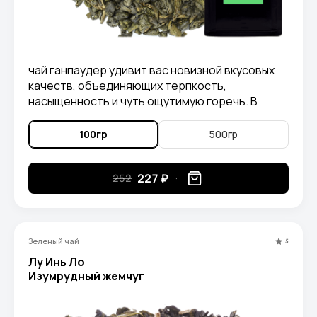
чай ганпаудер удивит вас новизной вкусовых
качеств, объединяющих терпкость,
насыщенность и чуть ощутимую горечь. В
аромате вы уловите легкие нотки дымка и
сухофруктов.
100гр
500гр
227 ₽
252
Зеленый чай
5
Лу Инь Ло
Изумрудный жемчуг