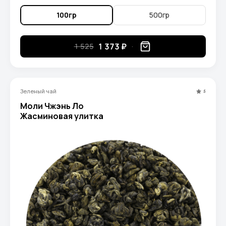
вы ощутите изящный вкус первосортного
китайского зеленого чая с легким цветочным
100гр
500гр
послевкусием.
1 373 ₽
1 525
Зеленый чай
5
Моли Чжэнь Ло
Жасминовая улитка