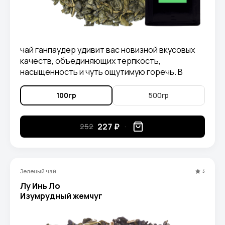
чай ганпаудер удивит вас новизной вкусовых
качеств, объединяющих терпкость,
насыщенность и чуть ощутимую горечь. В
аромате вы уловите легкие нотки дымка и
сухофруктов.
100гр
500гр
227 ₽
252
Зеленый чай
5
Лу Инь Ло
Изумрудный жемчуг