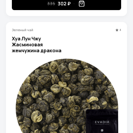
302 ₽
335
Зеленый чай
5
Хуа Лун Чжу
Жасминовая
жемчужина дракона