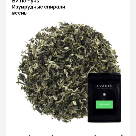
Би Ло Чунь
Изумрудные спирали
весны