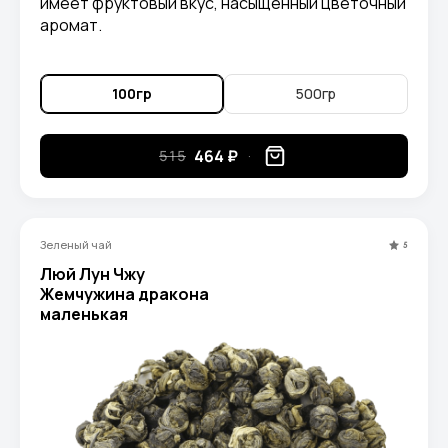
имеет фруктовый вкус, насыщенный цветочный
аромат.
100гр
500гр
464 ₽
515
Зеленый чай
5
Люй Лун Чжу
Жемчужина дракона
маленькая