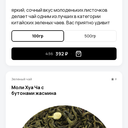
яркий, сочный вкус молоденьких листочков
делает чай одним из лучших в категории
китайских зеленых чаев. Вас приятно удивит
аромат скошенной травы и цветочной пыльцы,
а также интересное послевкусие.
100гр
500гр
392 ₽
436
Зеленый чай
5
Моли Хуа Ча с
бутонами жасмина