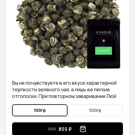
Вы не почувствуете в его вкусе характерной
терпкости зеленого чая, а лишь ее легкие
отголоски. При повторном заваривании Люй
Лун Чжу, можно ощутить в его вкусе приятные
нотки злаковых растений.
100гр
500гр
855 ₽
950