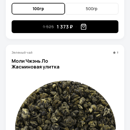
вы ощутите изящный вкус первосортного
китайского зеленого чая с легким цветочным
100гр
500гр
послевкусием.
1 373 ₽
1 525
Зеленый чай
5
Моли Чжэнь Ло
Жасминовая улитка