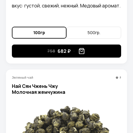
вкус: густой, свежий, нежный. Медовый аромат.
100гр
500гр.
682 ₽
758
Зеленый чай
5
Най Сян Чжень Чжу
Молочная жемчужина