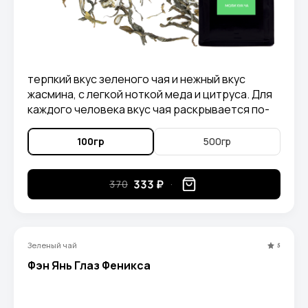
терпкий вкус зеленого чая и нежный вкус
жасмина, с легкой ноткой меда и цитруса. Для
каждого человека вкус чая раскрывается по-
своему, для кого-то он отдает инжиром, для
кого-то имбирем, а кто-то находит в нем вкус
100гр
500гр
корицы.
333 ₽
370
Зеленый чай
5
Фэн Янь Глаз Феникса