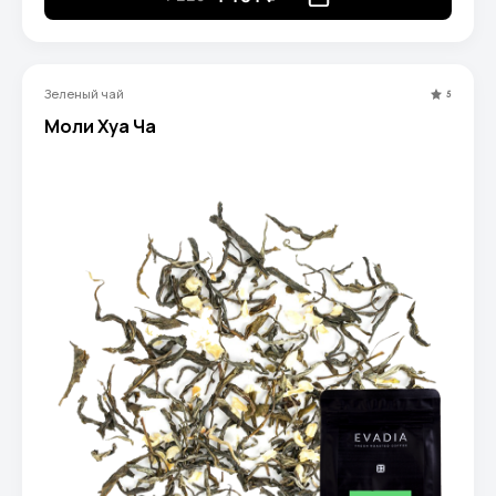
Зеленый чай
5
Моли Хуа Ча