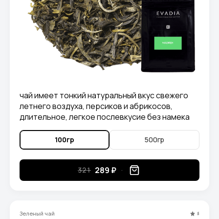
чай имеет тонкий натуральный вкус свежего
летнего воздуха, персиков и абрикосов,
длительное, легкое послевкусие без намека
на горечь.
100гр
500гр
289 ₽
321
Зеленый чай
5