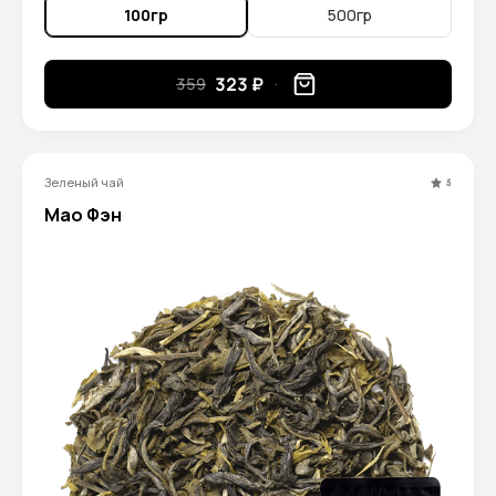
100гр
500гр
323 ₽
359
Зеленый чай
5
Мао Фэн