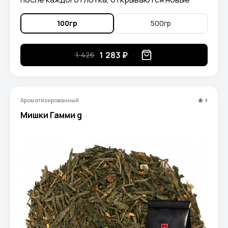
грани чая. В напитке можно уловить нотки
спелого абрикоса, экзотических, растущих под
100гр
500гр
ярким солнцем, фруктов и диковинных,
сказочных, волшебных южных цветов
1 283 ₽
1 426
Ароматизированный
5
Мишки Гамми g