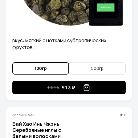
вкус: мягкий с нотками субтропических
фруктов.
100гр
500гр
913 ₽
1 014
Зеленый чай
5
Бай Хао Инь Чжэнь
Серебряные иглы с
белыми волосками