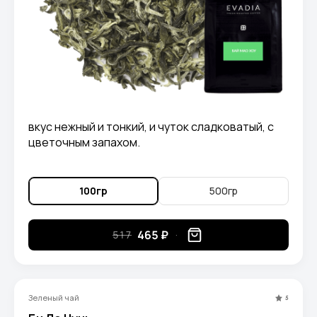
вкус нежный и тонкий, и чуток сладковатый, с
цветочным запахом.
100гр
500гр
465 ₽
517
Зеленый чай
5