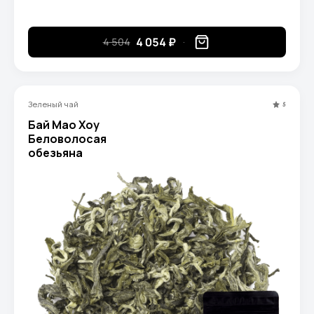
4 054 ₽
4 504
Зеленый чай
5
Бай Мао Хоу
Беловолосая
обезьяна