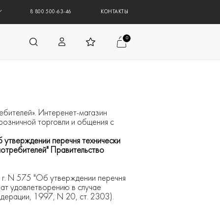
8 800 500-63-46
КОНТАКТЫ
0
ебителей». Интеренет-магазин
розничной торговли и общения с
 утверждении перечня технически
потребителей" Правительство
 г. N 575 "Об утверждении перечня
жат удовлетворению в случае
ерации, 1997, N 20, ст. 2303).