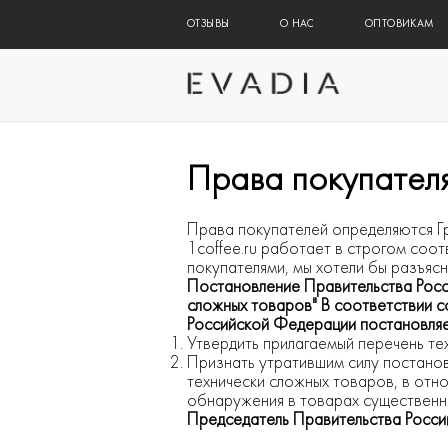
ОТЗЫВЫ
О НАС
ОПТОВИКАМ
Права покупател
Права покупателей определяются Г
1coffee.ru работает в строгом соо
покупателями, мы хотели бы разъяс
Постановление Правительства Росс
сложных товаров" В соответствии 
Российской Федерации постановляе
Утвердить прилагаемый перечень те
Признать утратившим силу постано
технически сложных товаров, в отн
обнаружения в товарах существенны
Председатель Правительства Росси