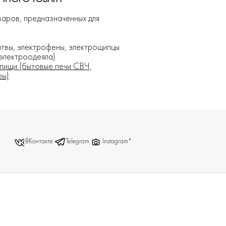
варов, предназначенных для
итвы, электрофены, электрощипцы
 электроодеяла)
пищи (бытовые печи СВЧ,
ры)
ВКонтакте
Telegram
Instagram*