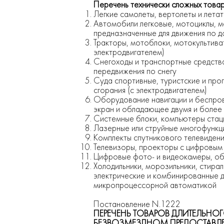
Перечень технически сложных това
Легкие самолеты, вертолеты и летат
Автомобили легковые, мотоциклы, м
предназначенные для движения по 
Тракторы, мотоблоки, мотокультива
электродвигателем)
Снегоходы и транспортные средства
передвижения по снегу
Суда спортивные, туристские и прог
сгорания (с электродвигателем)
Оборудование навигации и беспрово
экран и обладающее двумя и более
Системные блоки, компьютеры стаци
Лазерные или струйные многофункц
Комплекты спутникового телевидени
Телевизоры, проекторы с цифровым
Цифровые фото- и видеокамеры, об
Холодильники, морозильники, стира
электрические и комбинированные д
микропроцессорной автоматикой
Постановление N.1222
ПЕРЕЧЕНЬ ТОВАРОВ ДЛИТЕЛЬНОГ
БЕЗВОЗМЕЗДНОМ ПРЕДОСТАВЛЕ