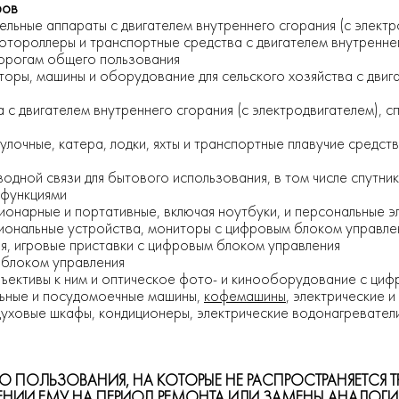
ров
ельные аппараты с двигателем внутреннего сгорания (с элект
отороллеры и транспортные средства с двигателем внутреннег
дорогам общего пользования
торы, машины и оборудование для сельского хозяйства с двига
 с двигателем внутреннего сгорания (с электродвигателем), с
улочные, катера, лодки, яхты и транспортные плавучие средст
дной связи для бытового использования, в том числе спутни
 функциями
онарные и портативные, включая ноутбуки, и персональные 
иональные устройства, мониторы с цифровым блоком управле
я, игровые приставки с цифровым блоком управления
 блоком управления
ъективы к ним и оптическое фото- и кинооборудование с ци
льные и посудомоечные машины,
кофемашины
, электрические 
уховые шкафы, кондиционеры, электрические водонагреватели 
О ПОЛЬЗОВАНИЯ, НА КОТОРЫЕ НЕ РАСПРОСТРАНЯЕТСЯ 
НИИ ЕМУ НА ПЕРИОД РЕМОНТА ИЛИ ЗАМЕНЫ АНАЛОГИ