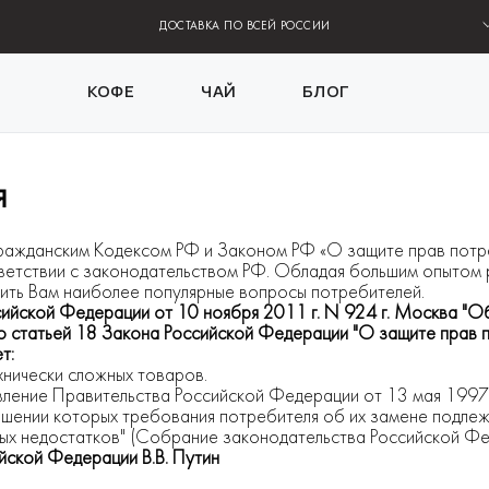
ДОСТАВКА ПО ВСЕЙ РОССИИ
КОФЕ
ЧАЙ
БЛОГ
я
ражданским Кодексом РФ и Законом РФ «О защите прав потр
тветствии с законодательством РФ. Обладая большим опытом 
нить Вам наиболее популярные вопросы потребителей.
ийской Федерации от 10 ноября 2011 г. N 924 г. Москва "Об
со статьей 18 Закона Российской Федерации "О защите прав 
т:
хнически сложных товаров.
вление Правительства Российской Федерации от 13 мая 1997
ошении которых требования потребителя об их замене подле
х недостатков" (Собрание законодательства Российской Фед
йской Федерации В.В. Путин