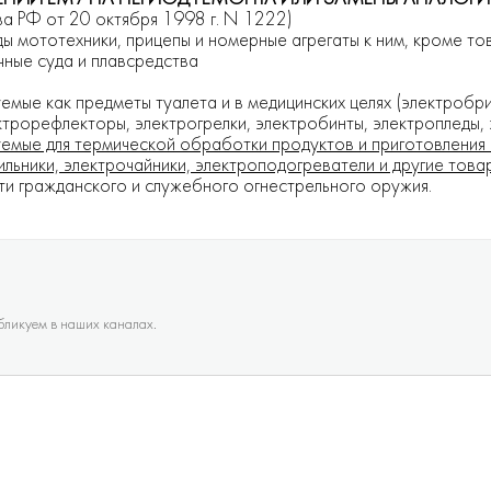
ва РФ от 20 октября 1998 г. N 1222)
ды мототехники, прицепы и номерные агрегаты к ним, кроме то
чные суда и плавсредства
мые как предметы туалета и в медицинских целях (электробр
ктрорефлекторы, электрогрелки, электробинты, электропледы,
емые для термической обработки продуктов и приготовления 
ильники, электрочайники, электроподогреватели и другие това
и гражданского и служебного огнестрельного оружия.
убликуем в наших каналах.