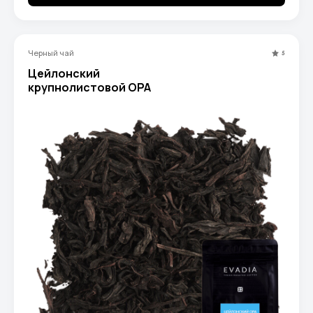
Черный чай
5
Цейлонский
крупнолистовой OPA