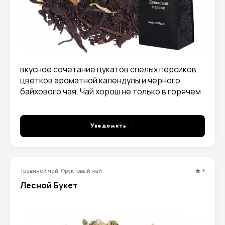
вкусное сочетание цукатов спелых персиков,
цветков ароматной календулы и черного
байхового чая. Чай хорош не только в горячем
виде. Холодный чай так же популярен в
качестве освежающего напитка, хорошо
утоляющего жажду.
Уведомить
Травяной чай, Фруктовый чай
5
Лесной Букет