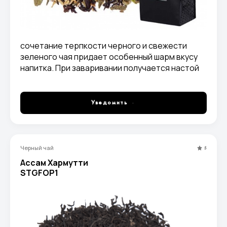
сочетание терпкости черного и свежести
зеленого чая придает особенный шарм вкусу
напитка. При заваривании получается настой
красно-коричневого цвета, с ароматом
лесных ягод.
Уведомить
Черный чай
5
Ассам Хармутти
STGFOP1