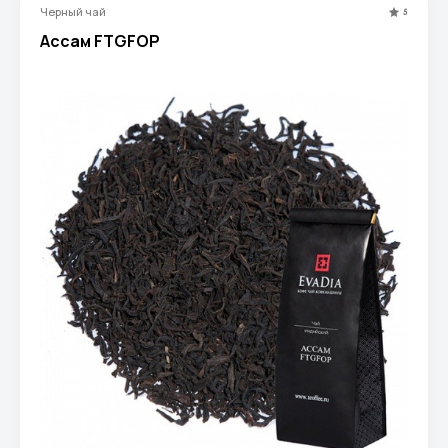
Черный чай
5
Ассам FTGFOP