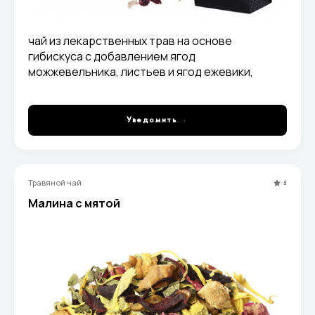
чай из лекарственных трав на основе
гибискуса с добавлением ягод
можжевельника, листьев и ягод ежевики,
плодов шиповника, кусочков и цедры
апельсина, семян фенхеля
Уведомить
Травяной чай
5
Малина с мятой