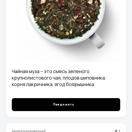
Чайная муза – это смесь зеленого
крупнолистового чая, плодов шиповника,
корня лакричника, ягод боярышника,
можжевельника, земляники, соцветий
ромашки, а также листьев крапивы,
приправленная корицей. Эффективный сбор
Уведомить
для тех, кто избавляется от лишнего веса!
Ароматизированный
5