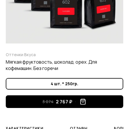
Оттенки Вкуса
Мягкая фруктовость, шоколад, орех. Для
кофемашин. Без горечи
4 шт. * 250гр.
2 767 ₽
3 074
ХАРАКТЕРИСТИКИ
ОТЗЫВЫ
ВОПРО