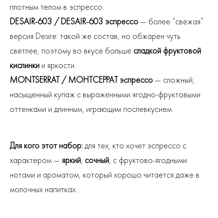
плотным телом в эспрессо.
DESAIR-603 / DESAIR-603 эспрессо
— более “свежая”
версия Desire: такой же состав, но обжарен чуть
светлее, поэтому во вкусе больше
сладкой фруктовой
кислинки
и яркости.
MONTSERRAT / МОНТСЕРРАТ эспрессо
— сложный,
насыщенный купаж с выраженными ягодно-фруктовыми
оттенками и длинным, играющим послевкусием.
Для кого этот набор:
для тех, кто хочет эспрессо с
характером —
яркий
,
сочный
, с фруктово-ягодными
нотами и ароматом, который хорошо читается даже в
молочных напитках.