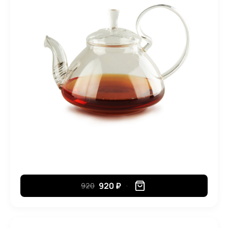
920 ₽
920