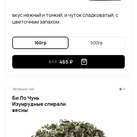
вкус нежный и тонкий, и чуток сладковатый, с
цветочным запахом.
100гр
500гр
465 ₽
517
Зеленый чай
5
Би Ло Чунь
Изумрудные спирали
весны