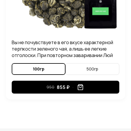
Вы не почувствуете в его вкусе характерной
терпкости зеленого чая, а лишь ее легкие
отголоски. При повторном заваривании Люй
Лун Чжу, можно ощутить в его вкусе приятные
нотки злаковых растений.
100гр
500гр
855 ₽
950