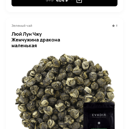
464 ₽
Зеленый чай
5
Люй Лун Чжу
Жемчужина дракона
маленькая