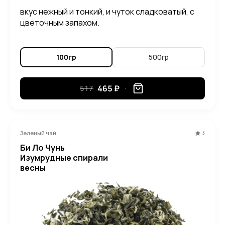
вкус нежный и тонкий, и чуток сладковатый, с
цветочным запахом.
100гр
500гр
465 ₽
517
Зеленый чай
5
Би Ло Чунь
Изумрудные спирали
весны