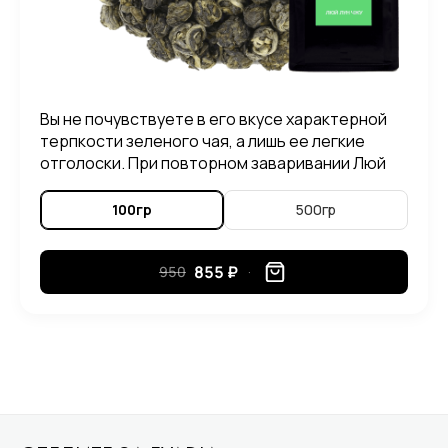
Вы не почувствуете в его вкусе характерной
терпкости зеленого чая, а лишь ее легкие
отголоски. При повторном заваривании Люй
Лун Чжу, можно ощутить в его вкусе приятные
нотки злаковых растений.
100гр
500гр
855 ₽
950