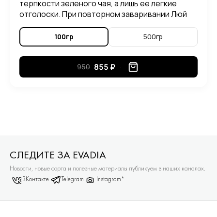
терпкости зеленого чая, а лишь ее легкие
отголоски. При повторном заваривании Люй
Лун Чжу, можно ощутить в его вкусе приятные
нотки злаковых растений.
100гр
500гр
855 ₽
950
СЛЕДИТЕ ЗА EVADIA
Новости, новые сорта и полезные материалы публикуем в наших каналах.
ВКонтакте
Telegram
Instagram*