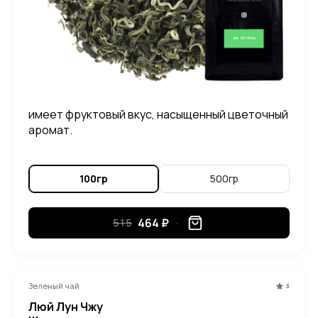
имеет фруктовый вкус, насыщенный цветочный
аромат.
100гр
500гр
464 ₽
515
Зеленый чай
5
Люй Лун Чжу