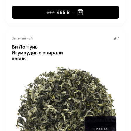
465 ₽
517
Зеленый чай
5
Би Ло Чунь
Изумрудные спирали
весны