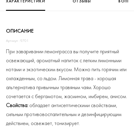
ХАРАКТЕРИСТИКИ
ОТЗЫВЫ
ВОПРО
ОПИСАНИЕ
Артикул : 9701
При заваривании лемонграсса вы получите приятный
освежающий, ароматный напиток с легким лимонными
нотами и экзотическим вкусом. Можно пить горячим или
охлажденным, со льдом. Лимонная трава - хорошая
альтернатива привычным травяным чаям. Хорошо
сочетается с бергамотом, жасмином, имбирем, анисом.
Свойства:
обладает антисептическими свойствами,
сильным противовоспалительным и дезинфицирующим
действием, освежает, тонизирует.