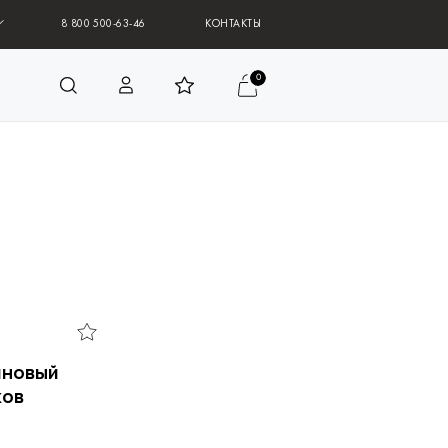
8 800 500-63-46
КОНТАКТЫ
0
иновый
ков