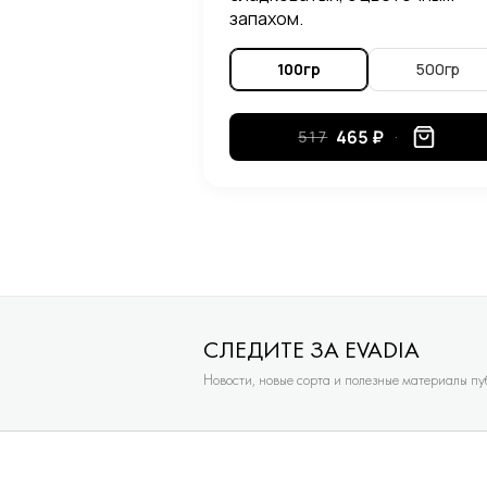
запахом.
100гр
500гр
465 ₽
517
СЛЕДИТЕ ЗА EVADIA
Новости, новые сорта и полезные материалы п