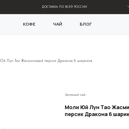
ДОСТАВКА ПО ВСЕЙ РОССИИ
КОФЕ
ЧАЙ
БЛОГ
Юй Лун Тао Жасминовый персик Дракона 6 шариков
Зеленый чай
Моли Юй Лун Тао Жасм
персик Дракона 6 шари