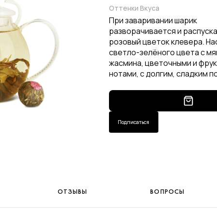
Оттенки Вкуса
При заваривании шарик
разворачивается и распуск
розовый цветок клевера. На
светло-зелёного цвета с мя
жасмина, цветочными и фру
нотами, с долгим, сладким 
Подписаться
ОТЗЫВЫ
ВОПРОСЫ