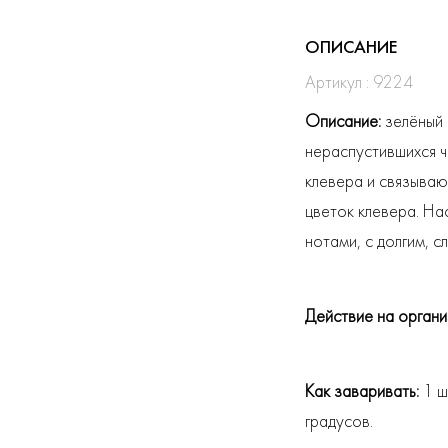
ОПИСАНИЕ
Артикул : 9224
Описание:
зелёный 
нераспустившихся ч
клевера и связываю
цветок клевера. На
нотами, с долгим, с
Действие на орган
Как заваривать:
1 ш
градусов.