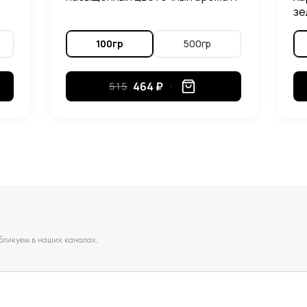
зе
от
за
100гр
500гр
ощ
но
464 ₽
515
убликуем в наших каналах.