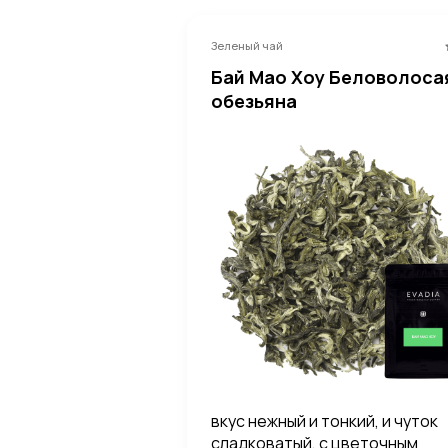
Зеленый чай
Бай Мао Хоу Беловолоса
обезьяна
вкус нежный и тонкий, и чуток
сладковатый, с цветочным