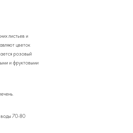
них листьев и
авляют цветок
кается розовый
ными и фруктовыми
печень.
е воды 70-80