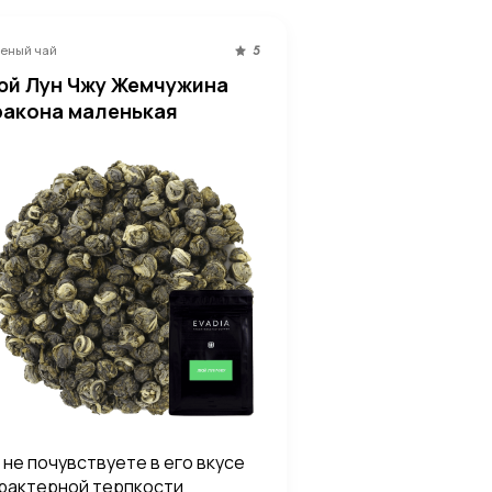
еный чай
5
юй Лун Чжу Жемчужина
ракона маленькая
 не почувствуете в его вкусе
рактерной терпкости