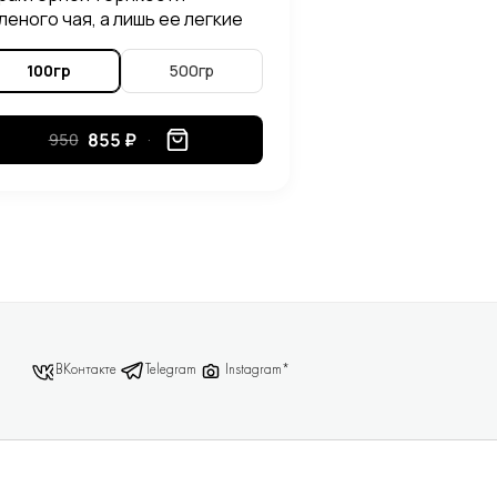
леного чая, а лишь ее легкие
голоски. При повторном
варивании Люй Лун Чжу, можно
100гр
500гр
утить в его вкусе приятные
тки злаковых растений.
855 ₽
950
ВКонтакте
Telegram
Instagram*