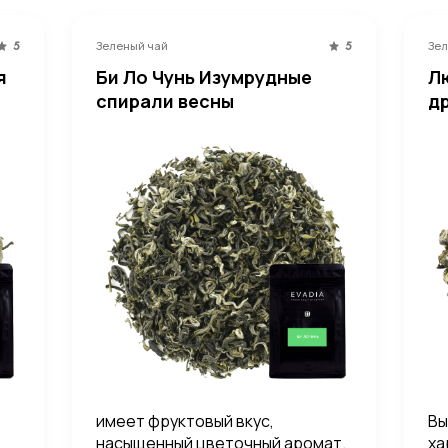
Зеленый чай
Зел
5
5
я
Би Ло Чунь Изумрудные
Л
спирали весны
д
имеет фруктовый вкус,
Вы
насыщенный цветочный аромат.
ха