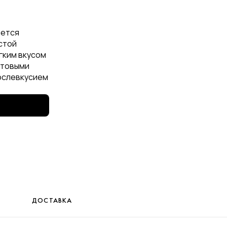
ается
стой
гким вкусом
ктовыми
послевкусием
ДОСТАВКА