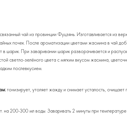
связанный чай из провинции Фуцзянь. Изготавливается из верх
айных почек. После ароматизации цветами жасмина в чай доб
т в шарик. При заваривании шарик разворачивается и распус
стой светло-зелёного цвета с мягким вкусом жасмина, цветоч
ладким послевкусием.
изм:
тонизирует, утоляет жажду и снимает усталость, очищает 
т. на 200-300 мл воды. Заваривать 2 минуты при температур