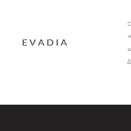
С
+
s
Д