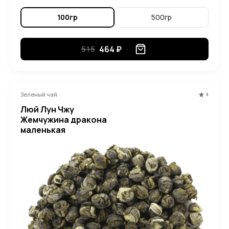
100гр
500гр
464 ₽
515
Зеленый чай
5
Люй Лун Чжу
Жемчужина дракона
маленькая