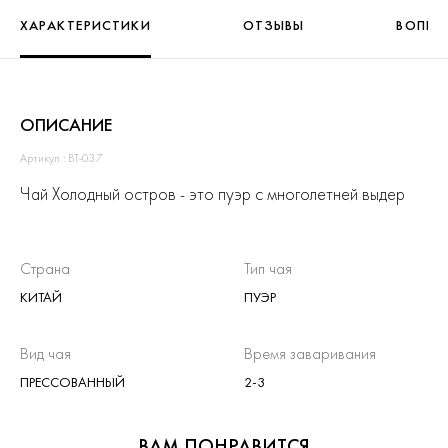
ХАРАКТЕРИСТИКИ
ОТЗЫВЫ
ВОПРО
ОПИСАНИЕ
Артикул : ВТ-037
Чай Холодный остров - это пуэр с многолетней выдер
Страна
Тип чая
КИТАЙ
ПУЭР
Вид чая
Время заваривания
ПРЕССОВАННЫЙ
2-3