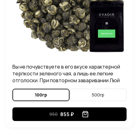
Вы не почувствуете в его вкусе характерной
терпкости зеленого чая, а лишь ее легкие
отголоски. При повторном заваривании Люй
Лун Чжу, можно ощутить в его вкусе приятные
нотки злаковых растений.
100гр
500гр
855 ₽
950