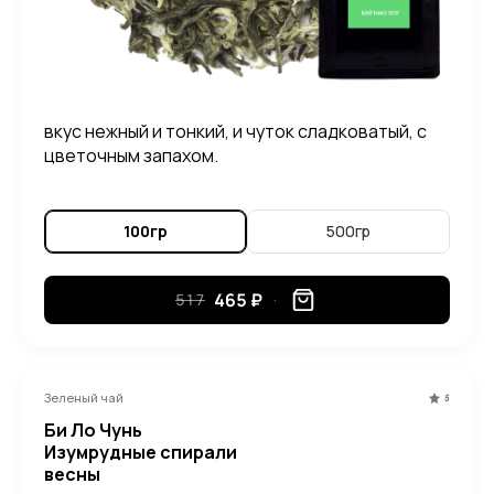
вкус нежный и тонкий, и чуток сладковатый, с
цветочным запахом.
100гр
500гр
465 ₽
517
Зеленый чай
5
Би Ло Чунь
Изумрудные спирали
весны