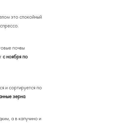
целом это спокойный
эспрессо.
ьтовые почвы
ют
с ноября по
тся и сортируется по
анные зерна
.
ким, а в капучино и