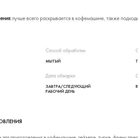
ения:
лучше всего раскрывается в кофемашине, также подходи
Способ обработки
С
МЫТЫЙ
Т
Дата обжарки
О
ЗАВТРА/СЛЕДУЮЩИЙ
8
РАБОЧИЙ ДЕНЬ
ОВЛЕНИЯ
для приготовления в кофемашине, гейзере, турке, френч прес