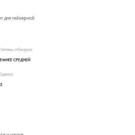
т для гейзерной
тепень обжарки
ЕМНЕЕ СРЕДНЕЙ
ценка
2
се и чашке.