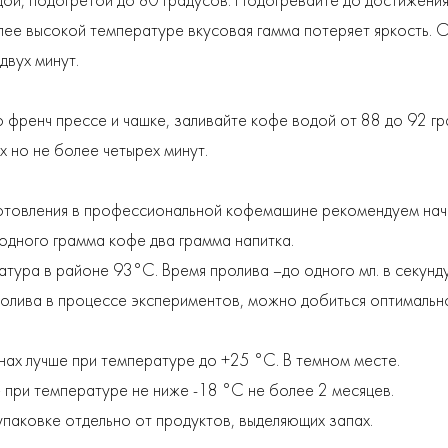
ой, подогретой до 80 градусов. Подогревайте до достижени
лее высокой температуре вкусовая гамма потеряет яркость. 
двух минут.
 френч прессе и чашке, заливайте кофе водой от 88 до 92 гр
х но не более четырех минут.
готовления в профессиональной кофемашине рекомендуем нач
одного грамма кофе два грамма напитка.
тура в районе 93°С. Время пролива –до одного мл. в секунду
лива в процессе экспериментов, можно добиться оптимально
нах лучше при температуре до +25 °С. В темном месте.
 при температуре не ниже -18 °С не более 2 месяцев.
упаковке отдельно от продуктов, выделяющих запах.