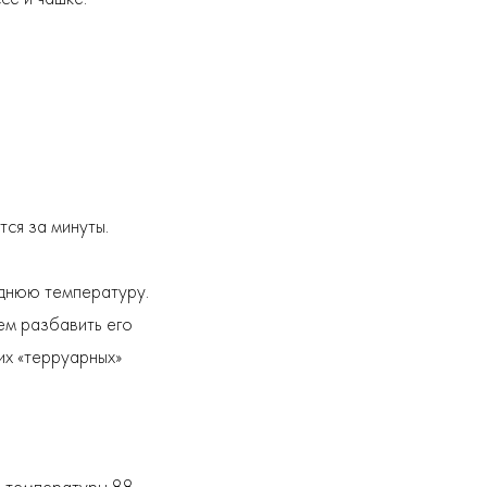
ся за минуты.
днюю температуру.
ем разбавить его
их «терруарных»