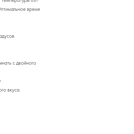
я температуры 88-
Оптимальное время
адусов.
инать с двойного
.
го вкуса.