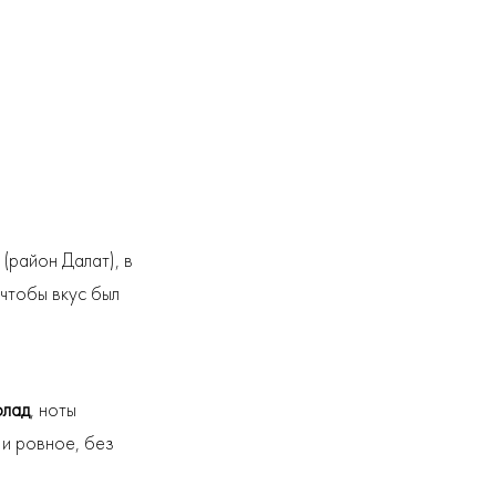
(район Далат), в
 чтобы вкус был
олад
, ноты
 и ровное, без