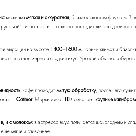
нс:
кислинка
мягкая и аккуратная
, ближе к сладким фруктам. В 
трусовой” кислотности — отлично подходит для ежедневного 
фе выращен на высоте
1400–1600 м
. Горный климат и базал
вать плотное зерно и сладкий вкус. Урожай обычно собира
видность:
кофе проходит
мытую обработку
, после чего суши
ность —
Catimor
. Маркировка
18+
означает
крупные калибров
е, и с молоком:
в эспрессо вкус получается шоколадным и слад
 еще мягче и сливочнее.