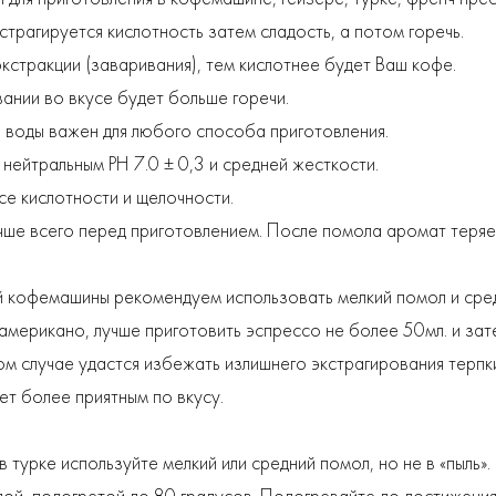
страгируется кислотность затем сладость, а потом горечь.
кстракции (заваривания), тем кислотнее будет Ваш кофе.
ании во вкусе будет больше горечи.
 воды важен для любого способа приготовления.
 нейтральным PH 7.0 ± 0,3 и средней жесткости.
се кислотности и щелочности.
ше всего перед приготовлением. После помола аромат теряет
й кофемашины рекомендуем использовать мелкий помол и сре
американо, лучше приготовить эспрессо не более 50мл. и зат
том случае удастся избежать излишнего экстрагирования терпк
ет более приятным по вкусу.
 турке используйте мелкий или средний помол, но не в «пыль».