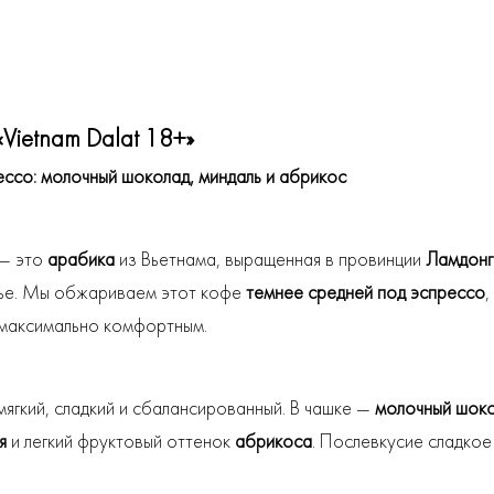
«Vietnam Dalat 18+»
ссо: молочный шоколад, миндаль и абрикос
 — это
арабика
из Вьетнама, выращенная в провинции
Ламдонг
ье. Мы обжариваем этот кофе
темнее средней
под эспрессо
,
 максимально комфортным.
ягкий, сладкий и сбалансированный. В чашке —
молочный шок
я
и легкий фруктовый оттенок
абрикоса
. Послевкусие сладкое