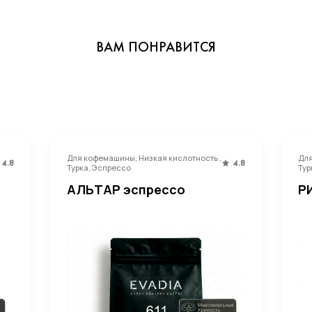
ВАМ ПОНРАВИТСЯ
Для кофемашины, Низкая кислотность ,
Для
4.8
4.8
Турка, Эспрессо
Тур
АЛЬТАР эспрессо
Р