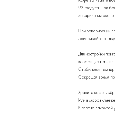
Кофе заливайте вод
92 градуса. При бо
заваривания около 
При заваривании во
Заваривайте от дву
Для настройки при
коэффициента – из 
Стабильная темпера
Сокращая время про
Храните кофе в зёр
Или в морозильнике
В плотно закрытой 